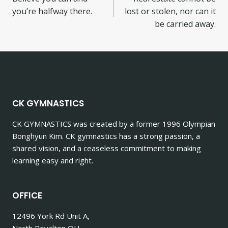
you’re halfway there.
lost or stolen, nor can it
be carried away.
CK GYMNASTICS
CK GYMNASTICS
was created by a former 1996 Olympian
Bonghyun Kim. CK gymnastics has a strong passion, a
shared vision, and a ceaseless commitment to making
learning easy and right.
OFFICE
12496 York Rd Unit A,
North Royalton OH