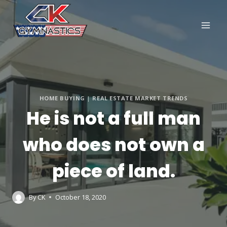
HOME BUYING
|
REAL ESTATE MARKET TRENDS
He is not a full man
who does not own a
piece of land.
By
CK
October 18, 2020